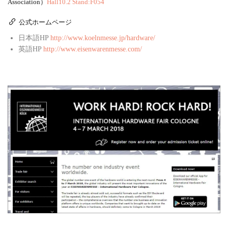
Association）
Hall10.2 Stand:F054
公式ホームページ
日本語HP
http://www.koelnmesse.jp/hardware/
英語HP
http://www.eisenwarenmesse.com/