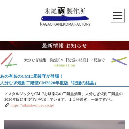
あの有名のCMに肥後守が登場！
大分むぎ焼酎二階堂CM2020年度版『記憶の結晶』
ノスタルジックなCMでお馴染みの二階堂酒造、大分むぎ焼酎二階堂の
2020年版に肥後守が登場しています。１１秒過ぎ、一瞬ですが…
https://nikaido-shuzo.co.jp/